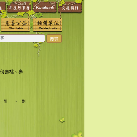
搜尋
份壽桃、壽