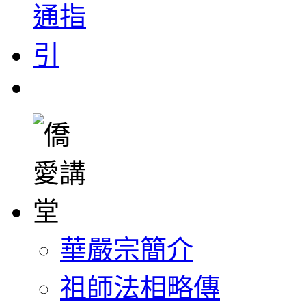
華嚴宗簡介
祖師法相略傳