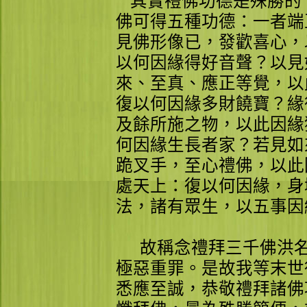
其實禮佛功德是殊勝的
佛可得五種功德：一者端
見佛形像已，發歡喜心，
以何因緣得好音聲？以見
來、至真、應正等覺，以
復以何因緣多財饒寶？緣
及餘所施之物，以此因緣
何因緣生長者家？若見如
跪叉手，至心禮佛，以此
處天上：復以何因緣，身
法，諸有眾生，以五事因
故稱念禮拜三千佛洪名
極惡重罪。是故我等末世
悉應至誠，恭敬禮拜諸佛