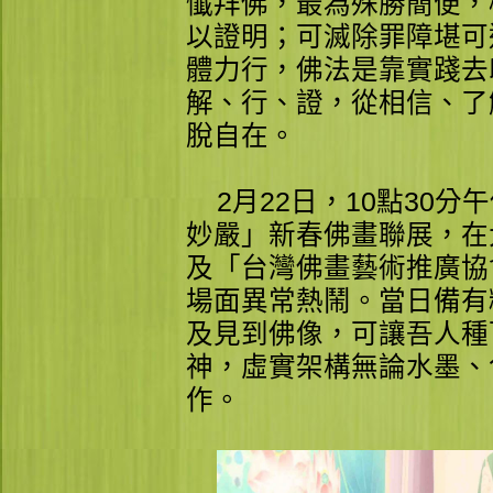
懺拜佛，最為殊勝簡便，
以證明；可滅除罪障堪可
體力行，佛法是靠實踐去
解、行、證，從相信、了
脫自在。
2月22日，10點30分
妙嚴」新春佛畫聯展，在
及「台灣佛畫藝術推廣協
場面異常熱鬧。當日備有
及見到佛像，可讓吾人種
神，虛實架構無論水墨、
作。