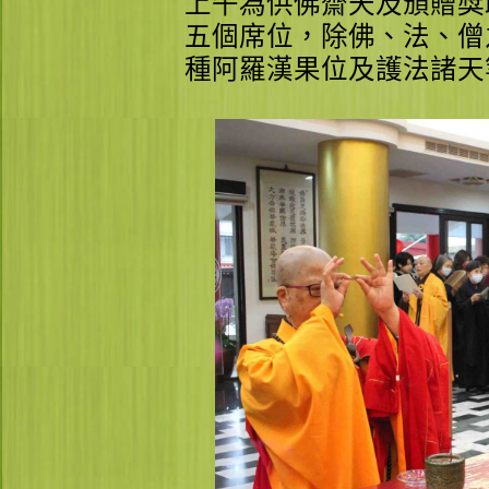
上午為供佛齋天及頒贈獎
五個席位，除佛、法、僧
種阿羅漢果位及護法諸天