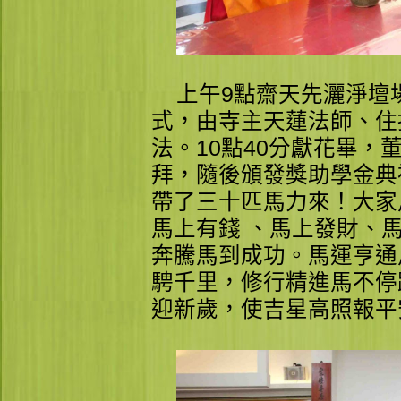
上午9點齋天先灑淨壇場
式，由寺主天蓮法師、住
法。10點40分獻花畢
拜，隨後頒發獎助學金典
帶了三十匹馬力來！大家
馬上有錢 、馬上發財、
奔騰馬到成功。馬運亨通
騁千里，修行精進馬不停
迎新歲，使吉星高照報平