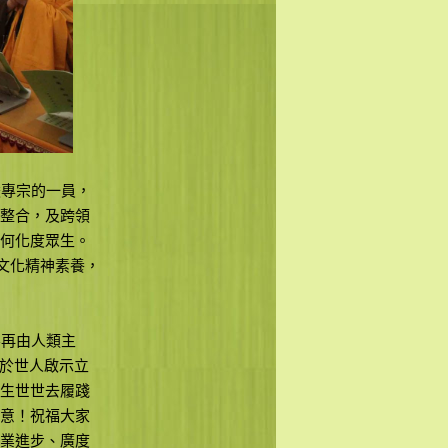
專宗的一員，
整合，及跨領
何化度眾生。
文化精神素養，
再由人類主
法於世人啟示立
生世世去履踐
意！祝福大家
業進步、廣度