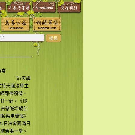
搜尋
無常
文/天學
住持天照法師主
師即帶領僧、
廿一部，《妙
祖古慈誠塔親仁
御製梁皇寶懺》
21日法會圓滿日
普施佛事一堂。