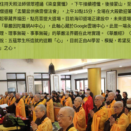
住持天照法師領眾禮誦《梁皇寶懺》，下午接續禮懺，後接蒙山，至
供僧道糧「盂蘭盆供佛齋僧法會」，上午10點15分，全場在大殿歡迎
起華藏界福田，點亮菩提大道場。目前海印道場正建設中，未來道場
「華嚴因陀羅網AI中心」，此軸心藏於Google雲端中心。此是一場
理、理事無礙、事事無礙」的華嚴法界觀在此地實踐。《華嚴經》〈
說：五蘊眾生所造就的這顆「心」，目前正由AI學習、模擬，希望
」之心。