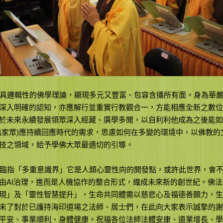
具邏輯性的佛學理論，顯現多元又豐富、包容含攝所有面。身為華嚴
深入明確的認知，亦應解行並重實行教觀合一，方能相應全新之數位
於未來永續發展領眾深入經藏、廣學多聞，以自利利他成為之後能如
出家眾)應持續回應時代的需求，思慮如何在多變的環境中，以佛教的
技之領域，給予學佛大眾最適切的引導。
臨指「多重意識界」它是人類心靈性向的開發點，或許此世界，會不
由AI治理，進而是人機協作的整合形式，織成未來新的創世紀。佛
現」及「靈性智慧提升」，生命共同體需以慈悲心及福德善願力，生
末了對於已護持海印道場之法師、居士們，在此向大家表示誠摯的謝
平安、事業順利、身體健康。祝福各位法師法體安康、道業增長、學