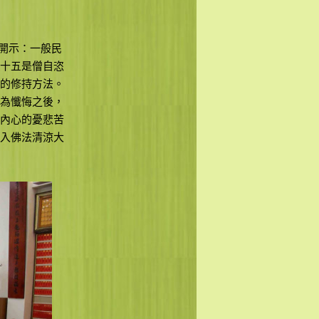
開示：一般民
十五是僧自恣
的修持方法。
為懺悔之後，
內心的憂悲苦
入佛法清涼大