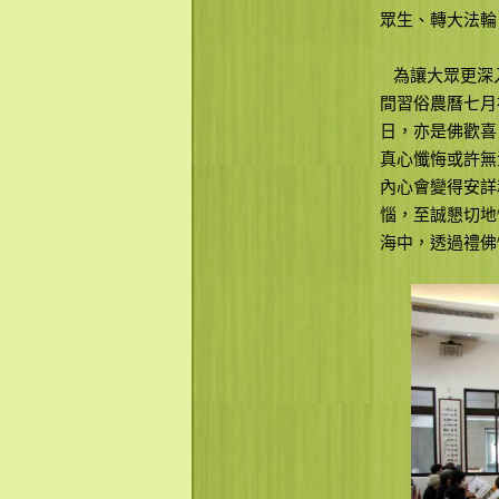
眾生、轉大法輪
為讓大眾更深入
間習俗農曆七月
日，亦是佛歡喜
真心懺悔或許無
內心會變得安詳
惱，至誠懇切地
海中，透過禮佛