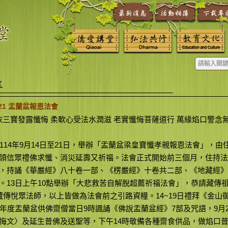
09-21 盂蘭盆報恩法會
依三寶發露懺悔 柔軟心受法水潤滋 老實懺悔菩薩道行 萬緣焰口警念
14年9月14日至21日，舉辦「盂蘭盆梁皇寶懺孝親報恩法會」，由
領信眾禮佛求懺、消災延壽又祈福。法會正式開始前三個月，住持法
，持誦《華嚴經》八十卷一部、《楞嚴經》十卷共二部、《地藏經》
。13日上午10點舉辦「大悲救苦自解脫超薦祈福法會」，恭請藏傳
藏傳悅眾法師，以上皆做為法會前之引路資糧。14~19日禮拜《金山
行年度盂蘭盆供佛齋僧當日9時諷誦《佛說盂蘭盆經》7部及咒語，9月
悔文〉及延生普佛及送聖等，下午14時敬備各種齋食供品，做焰口